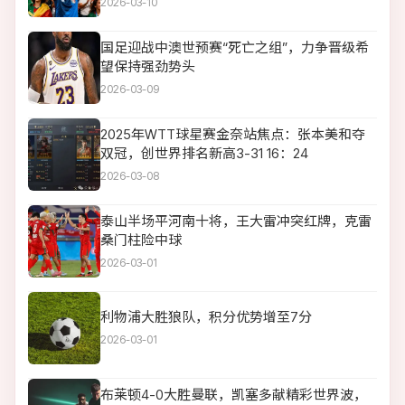
2026-03-10
国足迎战中澳世预赛“死亡之组”，力争晋级希
望保持强劲势头
2026-03-09
2025年WTT球星赛金奈站焦点：张本美和夺
双冠，创世界排名新高3-31 16：24
2026-03-08
泰山半场平河南十将，王大雷冲突红牌，克雷
桑门柱险中球
2026-03-01
利物浦大胜狼队，积分优势增至7分
2026-03-01
布莱顿4-0大胜曼联，凯塞多献精彩世界波，