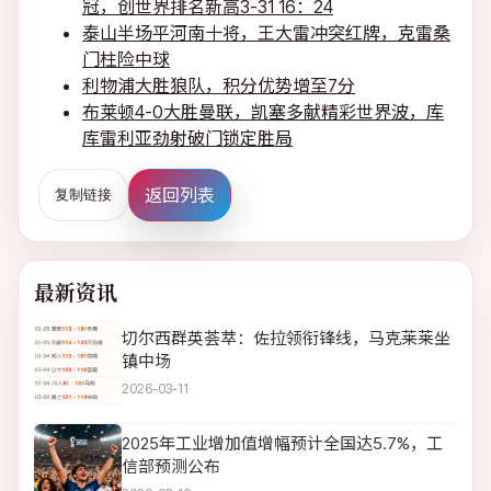
冠，创世界排名新高3-31 16：24
泰山半场平河南十将，王大雷冲突红牌，克雷桑
门柱险中球
利物浦大胜狼队，积分优势增至7分
布莱顿4-0大胜曼联，凯塞多献精彩世界波，库
库雷利亚劲射破门锁定胜局
返回列表
复制链接
最新资讯
切尔西群英荟萃：佐拉领衔锋线，马克莱莱坐
镇中场
2026-03-11
2025年工业增加值增幅预计全国达5.7%，工
信部预测公布