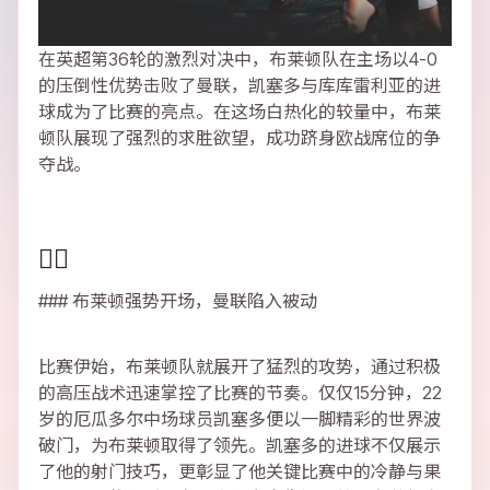
在英超第36轮的激烈对决中，布莱顿队在主场以4-0
的压倒性优势击败了曼联，凯塞多与库库雷利亚的进
球成为了比赛的亮点。在这场白热化的较量中，布莱
顿队展现了强烈的求胜欲望，成功跻身欧战席位的争
夺战。
😮‍💨
### 布莱顿强势开场，曼联陷入被动
比赛伊始，布莱顿队就展开了猛烈的攻势，通过积极
的高压战术迅速掌控了比赛的节奏。仅仅15分钟，22
岁的厄瓜多尔中场球员凯塞多便以一脚精彩的世界波
破门，为布莱顿取得了领先。凯塞多的进球不仅展示
了他的射门技巧，更彰显了他关键比赛中的冷静与果