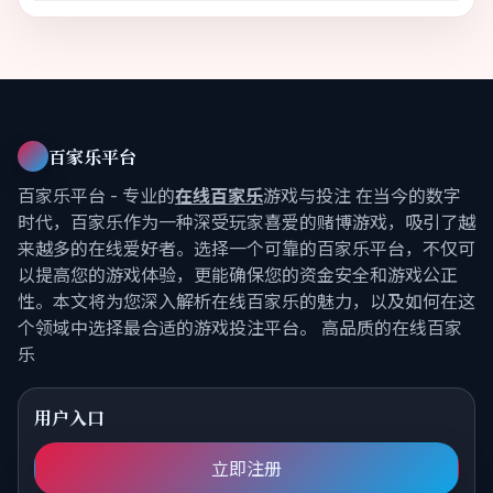
百家乐平台
百家乐平台 - 专业的
在线百家乐
游戏与投注 在当今的数字
时代，百家乐作为一种深受玩家喜爱的赌博游戏，吸引了越
来越多的在线爱好者。选择一个可靠的百家乐平台，不仅可
以提高您的游戏体验，更能确保您的资金安全和游戏公正
性。本文将为您深入解析在线百家乐的魅力，以及如何在这
个领域中选择最合适的游戏投注平台。 高品质的在线百家
乐
用户入口
立即注册