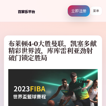
立即注册
菜单
布莱顿4-0大胜曼联，凯塞多献
精彩世界波，库库雷利亚劲射
破门锁定胜局