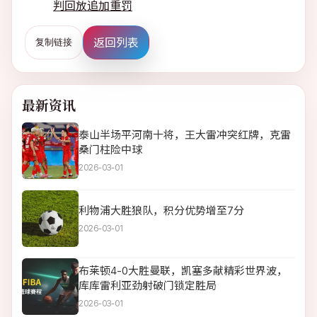
判回放追加重罚
返回列表
复制链接
最新资讯
泰山半场平河南十将，王大雷冲突红牌，克雷
桑门柱险中球
2026-03-01
利物浦大胜狼队，积分优势增至7分
2026-03-01
布莱顿4-0大胜曼联，凯塞多献精彩世界波，
库库雷利亚劲射破门锁定胜局
2026-03-01