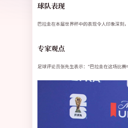
球队表现
巴拉圭在本届世界杯中的表现令人印象深刻
专家观点
足球评论员张先生表示：“巴拉圭在这场比赛