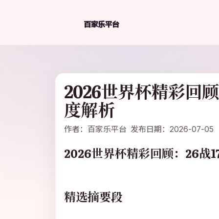
2026世界杯精彩回
度解析
作者：百家乐平台 发布日期：2026-07-05
2026世界杯精彩回顾：26
精选摘要段