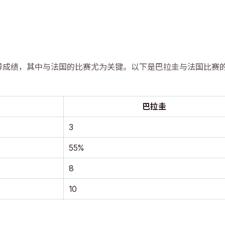
优异成绩，其中与法国的比赛尤为关键。以下是巴拉圭与法国比赛
巴拉圭
3
55%
8
10