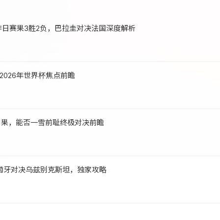
，昨日赛果3胜2负，巴拉圭对决法国深度解析
026年世界杯焦点前瞻
刚果，能否一雪前耻终极对决前瞻
葡萄牙对决乌兹别克斯坦，独家攻略