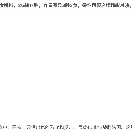
度解析，26战17胜，昨日赛果3胜2负，带你回顾这场精彩对决
比赛中，巴拉圭凭借出色的防守和反击，最终以3比2战胜法国。