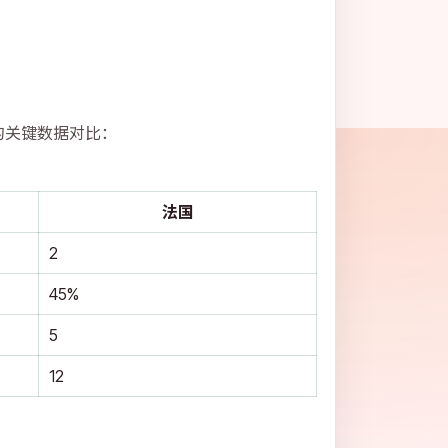
的关键数据对比：
法国
2
45%
5
12