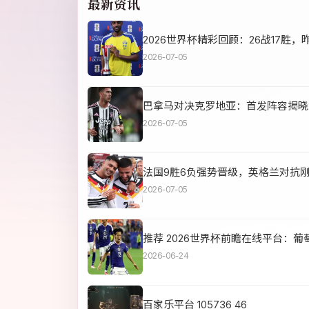
最新资讯
2026世界杯精彩回顾：26战17胜
2026-07-05
巴拿马对决克罗地亚：首发阵容揭晓2
2026-07-05
法国9胜6负强势晋级，英格兰对抗
2026-07-05
推荐 2026世界杯前瞻在线平台：
2026-06-24
百家乐平台 105736 46