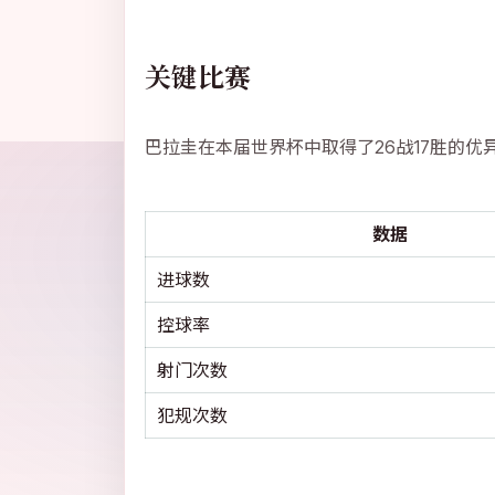
关键比赛
巴拉圭在本届世界杯中取得了26战17胜的
数据
进球数
控球率
射门次数
犯规次数