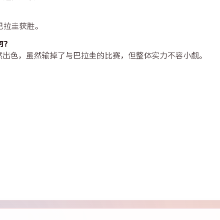
巴拉圭获胜。
何？
然出色，虽然输掉了与巴拉圭的比赛，但整体实力不容小觑。