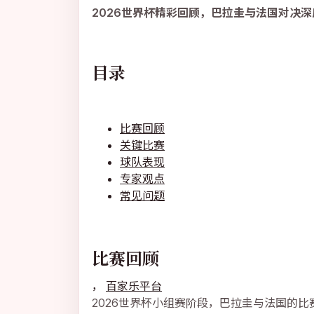
2026世界杯精彩回顾，巴拉圭与法国对决深
目录
比赛回顾
关键比赛
球队表现
专家观点
常见问题
比赛回顾
，
百家乐平台
2026世界杯小组赛阶段，巴拉圭与法国的