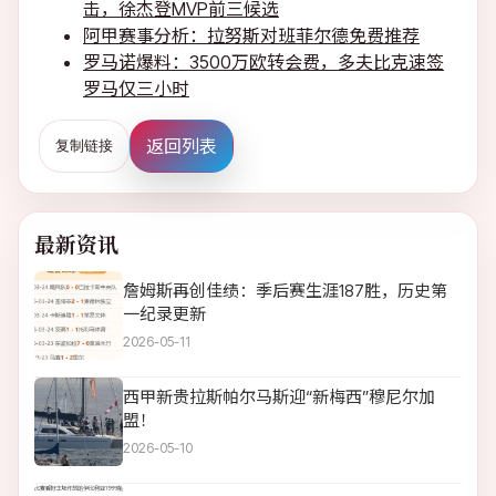
击，徐杰登MVP前三候选
阿甲赛事分析：拉努斯对班菲尔德免费推荐
罗马诺爆料：3500万欧转会费，多夫比克速签
罗马仅三小时
返回列表
复制链接
最新资讯
詹姆斯再创佳绩：季后赛生涯187胜，历史第
一纪录更新
2026-05-11
西甲新贵拉斯帕尔马斯迎“新梅西”穆尼尔加
盟！
2026-05-10