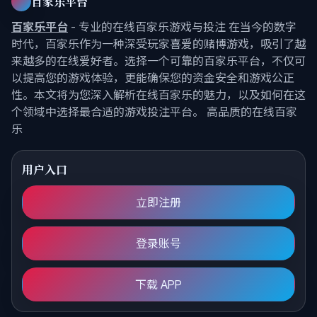
百家乐平台
百家乐平台
- 专业的在线百家乐游戏与投注 在当今的数字
时代，百家乐作为一种深受玩家喜爱的赌博游戏，吸引了越
来越多的在线爱好者。选择一个可靠的百家乐平台，不仅可
以提高您的游戏体验，更能确保您的资金安全和游戏公正
性。本文将为您深入解析在线百家乐的魅力，以及如何在这
个领域中选择最合适的游戏投注平台。 高品质的在线百家
乐
用户入口
立即注册
登录账号
下载 APP