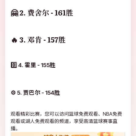
🤗 2. 费舍尔 - 161胜
🔥 3. 邓肯 - 157胜
0️⃣ 4. 霍里 - 155胜
⚙️ 5. 贾巴尔 - 154胜
观看精彩比赛，您可以访问篮球免费观看、NBA免费
观看或湖人免费观看的频道，享受高清篮球赛事直
播。