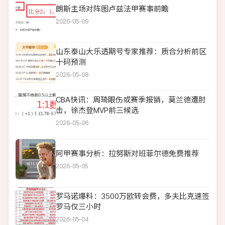
朗斯主场对阵图卢兹法甲赛事前瞻
2026-05-09
山东泰山大乐透期号专家推荐：质合分析前区
十码预测
2026-05-08
CBA快讯：周琦眼伤或赛季报销，莫兰德遭肘
击，徐杰登MVP前三候选
2026-05-06
阿甲赛事分析：拉努斯对班菲尔德免费推荐
2026-05-05
罗马诺爆料：3500万欧转会费，多夫比克速签
罗马仅三小时
2026-05-04