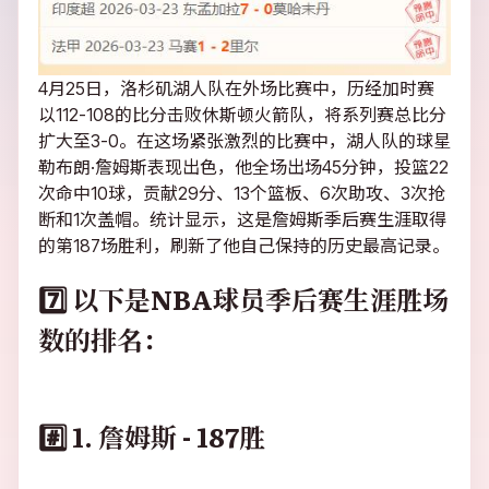
4月25日，洛杉矶湖人队在外场比赛中，历经加时赛
以112-108的比分击败休斯顿火箭队，将系列赛总比分
扩大至3-0。在这场紧张激烈的比赛中，湖人队的球星
勒布朗·詹姆斯表现出色，他全场出场45分钟，投篮22
次命中10球，贡献29分、13个篮板、6次助攻、3次抢
断和1次盖帽。统计显示，这是詹姆斯季后赛生涯取得
的第187场胜利，刷新了他自己保持的历史最高记录。
7️⃣ 以下是NBA球员季后赛生涯胜场
数的排名：
#️⃣ 1. 詹姆斯 - 187胜