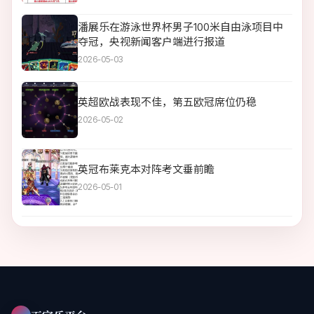
潘展乐在游泳世界杯男子100米自由泳项目中
夺冠，央视新闻客户端进行报道
2026-05-03
英超欧战表现不佳，第五欧冠席位仍稳
2026-05-02
英冠布莱克本对阵考文垂前瞻
2026-05-01