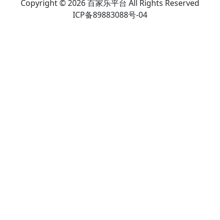
Copyright © 2026 百家乐平台 All Rights Reserved
ICP备89883088号-04