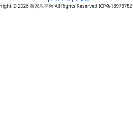
right © 2026 百家乐平台 All Rights Reserved ICP备1897878