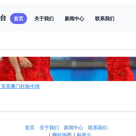
台
首页
关于我们
新闻中心
联系我们
，克雷桑门柱险中球
首页
关于我们
新闻中心
联系我们
|
网站地图
|
标签云