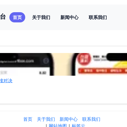
台
首页
关于我们
新闻中心
联系我们
接对决
首页
关于我们
新闻中心
联系我们
|
网站地图
|
标签云