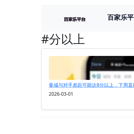
百家乐平
#分以上
曼城与对手差距可能达8分以上，下周直
2026-03-01