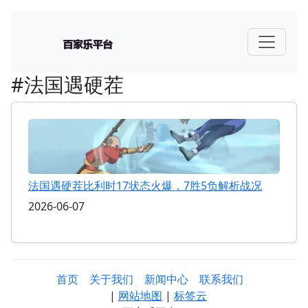
#法国遇硬茬
法国遇硬茬比利时17状态火爆，7胜5负解析战况
2026-06-07
首页
关于我们
新闻中心
联系我们
|
网站地图
|
标签云